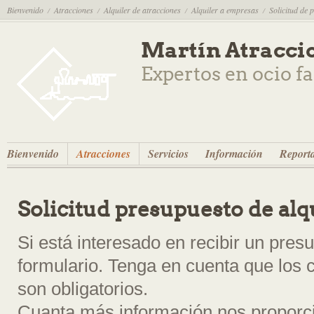
Bienvenido
Atracciones
Alquiler de atracciones
Alquiler a empresas
Solicitud de 
/
/
/
/
Martín Atracci
Expertos en ocio f
Bienvenido
Atracciones
Servicios
Información
Reporta
Solicitud presupuesto de alq
Si está interesado en recibir un presu
formulario. Tenga en cuenta que los
son obligatorios.
Cuanta más información nos proporc