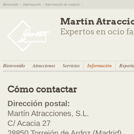
Bienvenido
Información
Información de contacto
/
/
/
Martín Atracci
Expertos en ocio f
Bienvenido
Atracciones
Servicios
Información
Reporta
Cómo contactar
Dirección postal:
Martín Atracciones, S.L.
C/ Acacia 27
28850 Torrejón de Ardoz (Madrid)