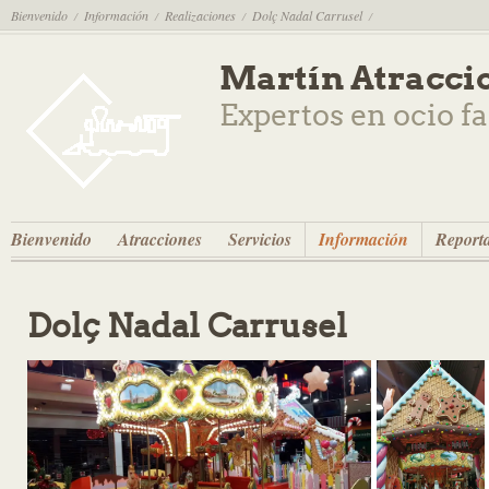
Bienvenido
Información
Realizaciones
Dolç Nadal Carrusel
/
/
/
/
Martín Atracci
Expertos en ocio f
Bienvenido
Atracciones
Servicios
Información
Reporta
Dolç Nadal Carrusel
Carrusel
Arco de
entrada