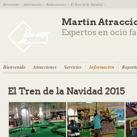
Bienvenido
Información
Realizaciones
El Tren de la Navidad
/
/
/
/
Martín Atracci
Expertos en ocio f
Bienvenido
Atracciones
Servicios
Información
Reporta
El Tren de la Navidad 2015